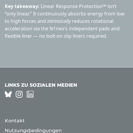
Key takeaway:
Linear Response Protection™ isn’t
“only linear.” It continuously absorbs energy from low
to high forces and
intrinsically
reduces rotational
acceleration via the N1neo’s independent pads and
flexible liner — no bolt-on slip liners required.
LINKS ZU SOZIALEN MEDIEN
Kontakt
Nutzungsbedingungen