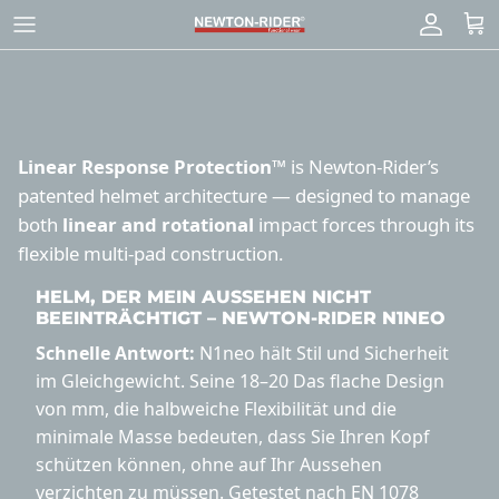
Zum
Inhalt
springen
Linear Response Protection™
is Newton-Rider’s
patented helmet architecture — designed to manage
both
linear and rotational
impact forces through its
flexible multi-pad construction.
HELM, DER MEIN AUSSEHEN NICHT
BEEINTRÄCHTIGT –
NEWTON-RIDER
N1NEO
Schnelle Antwort:
N1neo hält Stil und Sicherheit
im Gleichgewicht. Seine 18–20 Das flache Design
von mm, die halbweiche Flexibilität und die
minimale Masse bedeuten, dass Sie Ihren Kopf
schützen können, ohne auf Ihr Aussehen
verzichten zu müssen. Getestet nach EN 1078