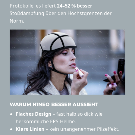
Protokolle, es liefert
24–52 % besser
Stoßdämpfung über den Höchstgrenzen der
Norm.
WARUM N1NEO BESSER AUSSIEHT
Flaches Design
– fast halb so dick wie
herkömmliche EPS-Helme.
Klare Linien
– kein unangenehmer Pilzeffekt.