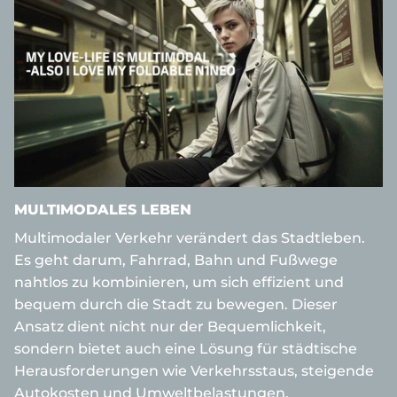
MULTIMODALES LEBEN
Multimodaler Verkehr verändert das Stadtleben.
Es geht darum, Fahrrad, Bahn und Fußwege
nahtlos zu kombinieren, um sich effizient und
bequem durch die Stadt zu bewegen. Dieser
Ansatz dient nicht nur der Bequemlichkeit,
sondern bietet auch eine Lösung für städtische
Herausforderungen wie Verkehrsstaus, steigende
Autokosten und Umweltbelastungen.