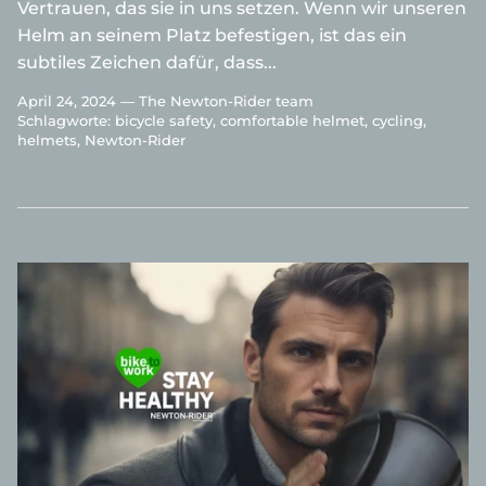
Vertrauen, das sie in uns setzen. Wenn wir unseren
Helm an seinem Platz befestigen, ist das ein
subtiles Zeichen dafür, dass...
April 24, 2024 —
The Newton-Rider team
Schlagworte:
bicycle safety
comfortable helmet
cycling
helmets
Newton-Rider