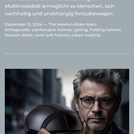
Multimodalität ermöglicht es Menschen, sich
nachhaltig und unabhängig fortzubewegen.
Dezember 15, 2024 —
The Newton-Rider team
Schlagworte:
comfortable helmet
cycling
Folding helmet
Newton-Rider
semi-soft helmet
urban mobility