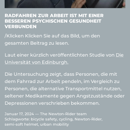
RADFAHREN ZUR ARBEIT IST MIT EINER
BESSEREN PSYCHISCHEN GESUNDHEIT
VERBUNDEN
/Klicken Klicken Sie auf das Bild, um den
gesamten Beitrag zu lesen.
Laut einer kürzlich veröffentlichten Studie von
Die
Universität von Edinburgh.
Die Untersuchung zeigt, dass Personen, die mit
dem Fahrrad zur Arbeit pendeln, im Vergleich zu
Personen, die alternative Transportmittel nutzen,
seltener Medikamente gegen Angstzustände oder
Depressionen verschrieben bekommen.
Januar 17, 2024 —
The Newton-Rider team
Schlagworte:
bicycle safety
cycling
Newton-Rider
semi-soft helmet
urban mobility