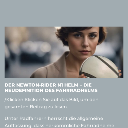
DER
NEWTON-RIDER
N1 HELM – DIE
NEUDEFINITION DES FAHRRADHELMS
/Klicken Klicken Sie auf das Bild, um den
gesamten Beitrag zu lesen.
Unter Radfahrern herrscht die allgemeine
Auffassung, dass herkömmliche Fahrradhelme