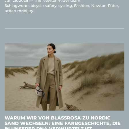
Juli 29, 2026 —
The Newton-Rider team
Schlagworte:
bicycle safety
cycling
Fashion
Newton-Rider
urban mobility
WARUM WIR VON BLASSROSA ZU NORDIC
SAND WECHSELN: EINE FARBGESCHICHTE, DIE
IN UNSERER DNA VERWURZELT IST