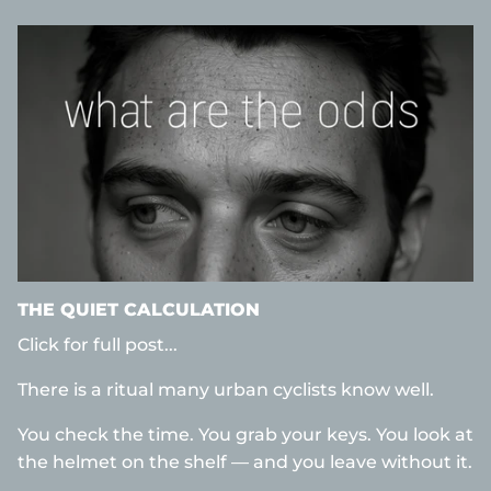
THE QUIET CALCULATION
Click for full post...
There is a ritual many urban cyclists know well.
You check the time. You grab your keys. You look at
the helmet on the shelf — and you leave without it.