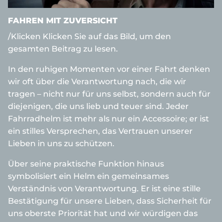
FAHREN MIT ZUVERSICHT
/Klicken Klicken Sie auf das Bild, um den
gesamten Beitrag zu lesen.
In den ruhigen Momenten vor einer Fahrt denken
wir oft über die Verantwortung nach, die wir
tragen – nicht nur für uns selbst, sondern auch für
diejenigen, die uns lieb und teuer sind. Jeder
Fahrradhelm ist mehr als nur ein Accessoire; er ist
ein stilles Versprechen, das Vertrauen unserer
Lieben in uns zu schützen.
Über seine praktische Funktion hinaus
symbolisiert ein Helm ein gemeinsames
Verständnis von Verantwortung. Er ist eine stille
Bestätigung für unsere Lieben, dass Sicherheit für
uns oberste Priorität hat und wir würdigen das