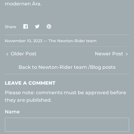
modernen Ära.
Share
Share
Pin
Share
on
on
it
Facebook
Twitter
November 10, 2023 —
The Newton-Rider team
Older Post
Newer Post
Back to Newton-Rider team /Blog posts
LEAVE A COMMENT
Please note: comments must be approved before
they are published.
Name